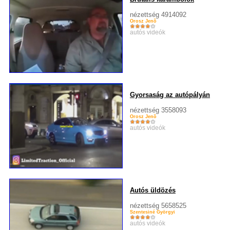
nézettség 4914092
Orosz Jenõ
autós videók
Gyorsaság az autópályán
nézettség 3558093
Orosz Jenõ
autós videók
Autós üldözés
nézettség 5658525
Szentesiné Györgyi
autós videók