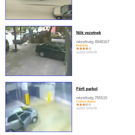
Nõk vezetnek
nézettség 4848167
Endrõdy
autós videók
Férfi parkol
nézettség 765515
Csókos Manci
autós videók