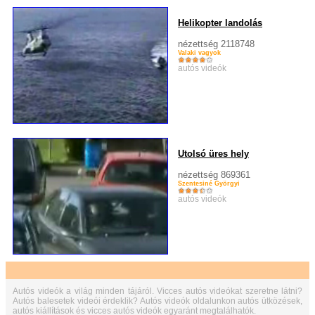
Helikopter landolás
nézettség 2118748
Valaki vagyok
autós videók
Utolsó üres hely
nézettség 869361
Szentesiné Györgyi
autós videók
Autós videók a világ minden tájáról. Vicces autós videókat szeretne látni?
Autós balesetek videói érdeklik? Autós videók oldalunkon autós ütközések,
autós kiállítások és vicces autós videók egyaránt megtalálhatók.