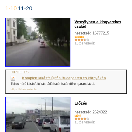
1-10
11-20
Veszélyben a kisgyerekes
család
nézettség 16777215
Szende
autós videók
HIRDETÉS
Komplett lakásfelújítás Budapesten és környékén
Teljes körű lakásfelújítás: átlátható, határidőre, garanciával.
https://litkeimester.hu
Előzés
nézettség 2624322
Máté
autós videók