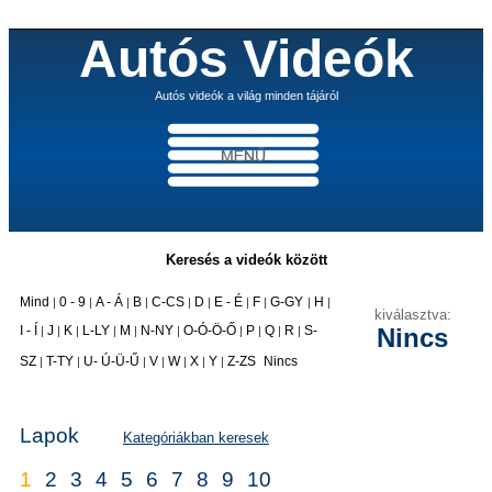
Autós Videók
Autós videók a világ minden tájáról
Keresés a videók között
Mind
0 - 9
A - Á
B
C-CS
D
E - É
F
G-GY
H
|
|
|
|
|
|
|
|
|
|
kiválasztva:
I - Í
J
K
L-LY
M
N-NY
O-Ó-Ö-Ő
P
Q
R
S-
Nincs
|
|
|
|
|
|
|
|
|
|
|
SZ
T-TY
U- Ú-Ü-Ű
V
W
X
Y
Z-ZS
Nincs
|
|
|
|
|
|
|
Lapok
Kategóriákban keresek
1
2
3
4
5
6
7
8
9
10