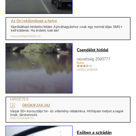
Az Ön reklámjának a helye
Kipróbálható hirdetési felület. A jóváhagyáshoz csak egy normál díjas SMS-t
kell küldenie. Ha érdekli, katt ide!
www.weblaphirdetes.hu
Csendélet hiddal
nézettség 2593777
Baba
autós videók
HIRDETÉS
ÖRÖKIFJAK.HU
Várjuk 50+ korosztályt hír- és vélemény oldalunkra. Hírfolyam melyet a tagok
írnak, társkeresés.
https://orokifjak.hu
Esőben a sztrádán