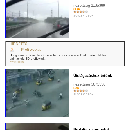
nézettség 1135389
Szabi
autós videók
HIRDETÉS
Profi weblap
Ha igazán profi weblapot szeretne, itt nézzen körül! Interaktív oldalak,
animációk, 3D-s effektek.
www.oab.hu
Útelágazáshoz értünk
nézettség 3873338
Don
autós videók
Brutális karambolok