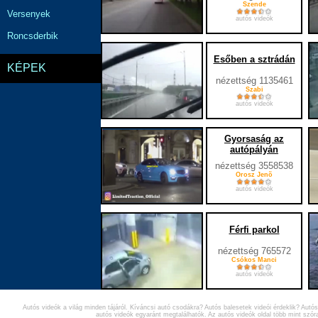
Szende
Versenyek
autós videók
Roncsderbik
Esőben a sztrádán
KÉPEK
nézettség 1135461
Szabi
autós videók
Gyorsaság az
autópályán
nézettség 3558538
Orosz Jenõ
autós videók
Férfi parkol
nézettség 765572
Csókos Manci
autós videók
Autós videók a világ minden tájáról. Kíváncsi autó csodákra? Autós balesetek videói érdeklik? Autó
2
autós videók egyaránt megtalálhatók. Az autós videók oldal több mint szóra