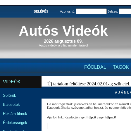
BELÉPÉS
Azonosító:
Jelszó:
Autós Videók
2026 augusztus 09.
Autós videók a világ minden tájáról
FŐOLDAL
|
TAGOK
VIDEÓK
Új tartalom feltöltése 2024.02.01-ig szünetel.
A J Á N L 
Sofőrök
Balesetek
Ha már regisztrált, jelentkezzen be, mert akkor az ajánlott l
Kategorizálhatja, szöveget adhat hozzá, és nyomon követhe
Reklám filmek
Ajánlott link: Kezdődjön így:
http://
vagy
https://
Érdekességek