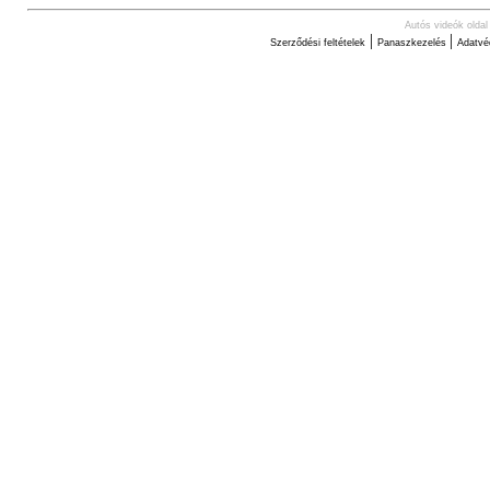
Autós videók oldal
|
|
Szerződési feltételek
Panaszkezelés
Adatvé