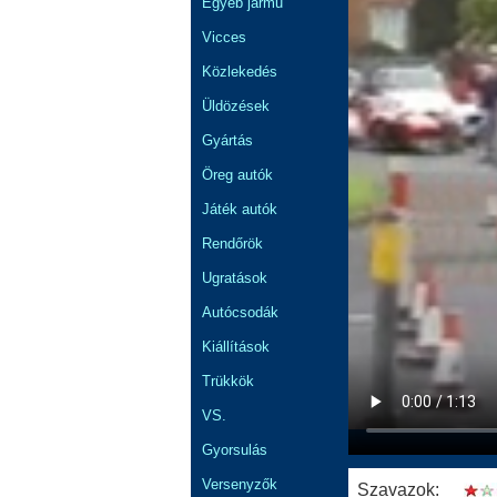
Egyéb jármű
Vicces
Közlekedés
Üldözések
Gyártás
Öreg autók
Játék autók
Rendőrök
Ugratások
Autócsodák
Kiállítások
Trükkök
VS.
Gyorsulás
Versenyzők
Szavazok: