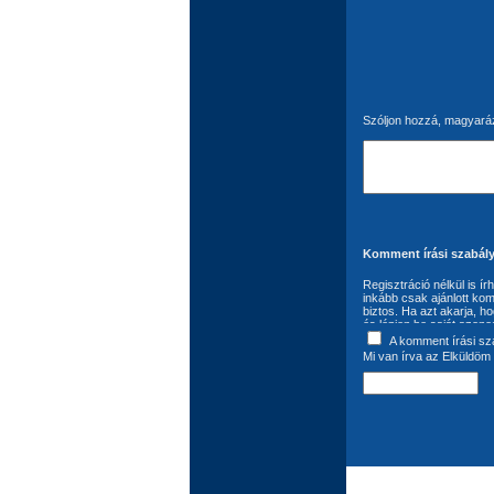
Szóljon hozzá, magyaráz
Komment írási szabály
Regisztráció nélkül is í
inkább csak ajánlott kom
biztos. Ha azt akarja, h
és lépjen be saját azono
következő: A komment ír
A komment írási sz
felhasználó szavatol az
Mi van írva az Elküldöm 
jogok jogvédelem alá eső
felhasználási jogokkal 
kötelezettség kizárólag 
kötelezőnek tartja az Au
van a bejegyzések módos
szükséges. A komment író
szabadon felhasználhatj
szúrópróbaszerűen, illet
megváltoztatására, illetve