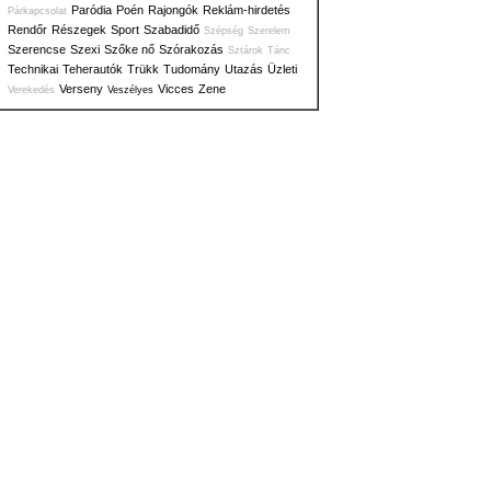
Paródia
Poén
Rajongók
Reklám-hirdetés
Párkapcsolat
Rendőr
Részegek
Sport
Szabadidő
Szépség
Szerelem
Szerencse
Szexi
Szőke nő
Szórakozás
Sztárok
Tánc
Technikai
Teherautók
Trükk
Tudomány
Utazás
Üzleti
Verseny
Vicces
Zene
Verekedés
Veszélyes