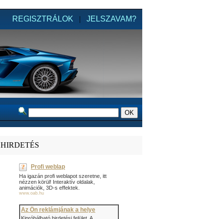
REGISZTRÁLOK
|
JELSZAVAM?
HIRDETÉS
Profi weblap
Ha igazán profi weblapot szeretne, itt
nézzen körül! Interaktív oldalak,
animációk, 3D-s effektek.
www.oab.hu
Az Ön reklámjának a helye
Kipróbálható hirdetési felület. A