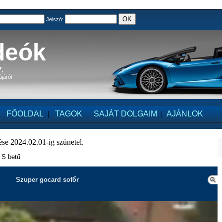
Jelszó:
deók
.
ájáról
FŐOLDAL
|
TAGOK
|
SAJÁT DOLGAIM
|
AJÁNLOK
se 2024.02.01-ig szünetel.
- S betű
Szuper gocard sofőr