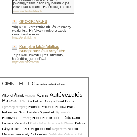
jóváhagyáshoz csak egy normál díjas
SMS-t kell küldenie. Ha érdekli, katt ide!
www.weblaphirdetes.hu
ÖRÖKIFJAK.HU
Várjuk 50+ korosztályt hír- és vélemény
oldalunkra. Hírfolyam melyet a tagok
írnak, társkeresés.
https://orokifjak.hu
Komplett lakásfelújítás
Budapesten és környékén
Teljes körű lakásfelújítás: átlátható,
határidőre, garanciával.
https://litkeimester.hu
CIMKE FELHŐ
az autós videók oldalon
Autóvezetés
Alkohol
Állatok
Átverés
Aranyos
Baleset
Buli
Bulvár
Bűnügy
Divat
Durva
Bébi
Életmód
Érdekes
Erotika
Esés
Egészség-betegség
Félreértés
Gusztustalan
Gyerekek
Gyerekszáj
Hétköznap
Hobbi
Humor
Idióta
Játék
Kandi
Híresség
kamera
Karambol
Kultúra
Karrier
Kövérek-soványak
Közélet
Lányok-fiúk
Lúzer
Megdöbbentő
Morbid
Meglepetés
Munka-munkahely
Nők-férfiak
Öltözködés
Otthon-család