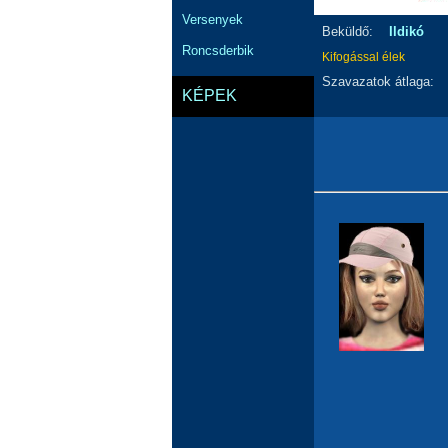
Versenyek
Beküldő:
Ildikó
Roncsderbik
Kifogással élek
Szavazatok átlaga:
KÉPEK