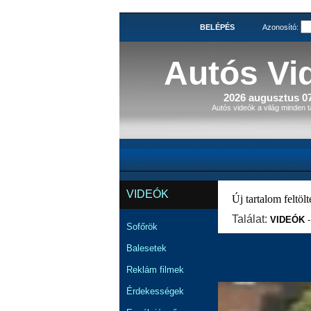
BELÉPÉS
Azonosító:
Autós Vi
2026 augusztus 07
Autós videók a világ minden t
VIDEÓK
Új tartalom feltölté
Találat:
VIDEÓK
Sofőrök
Balesetek
Reklám filmek
Érdekességek