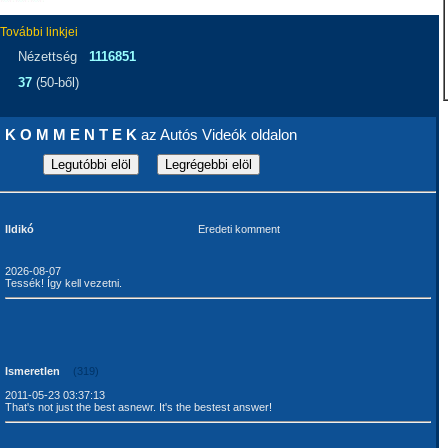
További linkjei
Nézettség
1116851
37
(50-ből)
K O M M E N T E K
az Autós Videók oldalon
Ildikó
Eredeti komment
2026-08-07
Tessék! Így kell vezetni.
Ismeretlen
(319)
2011-05-23 03:37:13
That's not just the best asnewr. It's the bestest answer!