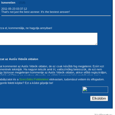
Ismeretlen
(318)
2011-05-23 03:37:12
That's not just the best asnewr. It's the bestest answer!
za el, kommentálja, ne hagydja annyiban!
zat az Autós Videók oldalon
rhat kommentet az Autós Videók oldalon, de ez csak később fog megjelenni. Ezért ezt
mentnek tekintjük. Ha nagyon tetszik amit írt, valószínűleg betesszük, de ezt nem
ogy biztosan megjelenjen kommentje az Autós Videók oldalon, akkor előbb regisztráljon,
sítójával! Ebben az esetben elfogadja, az alábbi komment írási szabályokat, ami a
ója kijelenti, hogy kommentjébe nem használ megbotránkoztató kijelentéseket. A
abályzatot és a
Szerződési Feltételeket
elolvastam, tudomásul vettem és elfogadom.
ért, hogy az általa írt kommentek harmadik személynek a szerzői és szomszédos
gomb feletti képbe? Ezt a kódot gépelje be!
 jogait nem sértik, továbbá szavatol azért is, hogy az általa írt kommentek
rendelkezik. A szerzői és szomszédos jogok megsértéséből eredő valamennyi
a komment íróját terhelik. A komment írója kijelenti, hogy ismeri és magára nézve
tós Videók oldalon található Általános szerződési feltételeket. Az üzemeltetőnek joga
ítására és törlésére is. Ehhez a komment írójának előzetes hozzájárulása nem
ja hozzájárul ahhoz, hogy az általa írt kommentek tartalmát az oldal üzemeltetője
a. A kommentek semmilyen előzetes vizsgálaton nem esnek keresztül, de
ve kifogás esetén az üzemeltető fenntartja a jogot az anyag egyes részeinek
 teljes törlésére.