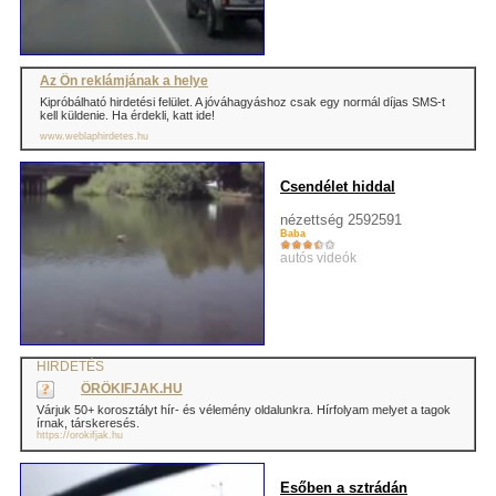
Az Ön reklámjának a helye
Kipróbálható hirdetési felület. A jóváhagyáshoz csak egy normál díjas SMS-t
kell küldenie. Ha érdekli, katt ide!
www.weblaphirdetes.hu
Csendélet hiddal
nézettség 2592591
Baba
autós videók
HIRDETÉS
ÖRÖKIFJAK.HU
Várjuk 50+ korosztályt hír- és vélemény oldalunkra. Hírfolyam melyet a tagok
írnak, társkeresés.
https://orokifjak.hu
Esőben a sztrádán