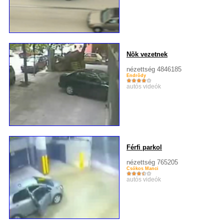
Nõk vezetnek
nézettség 4846185
Endrõdy
autós videók
Férfi parkol
nézettség 765205
Csókos Manci
autós videók