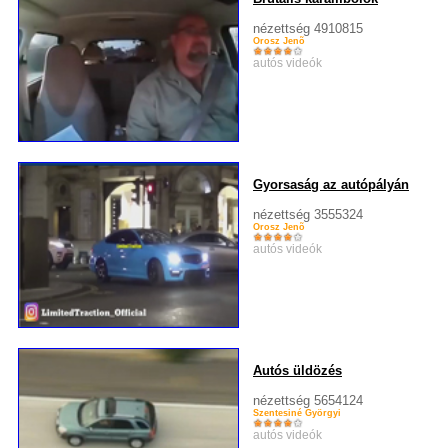
nézettség 4910815
Orosz Jenõ
autós videók
Gyorsaság az autópályán
nézettség 3555324
Orosz Jenõ
autós videók
Autós üldözés
nézettség 5654124
Szentesiné Györgyi
autós videók