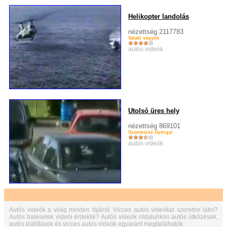
Helikopter landolás
nézettség 2117783
Valaki vagyok
autós videók
Utolsó üres hely
nézettség 869101
Szentesiné Györgyi
autós videók
Autós videók a világ minden tájáról. Vicces autós videókat szeretne látni?
Autós balesetek videói érdeklik? Autós videók oldalunkon autós ütközések,
autós kiállítások és vicces autós videók egyaránt megtalálhatók.