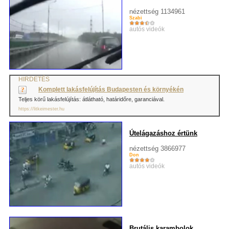
nézettség 1134961
Szabi
autós videók
HIRDETÉS
Komplett lakásfelújítás Budapesten és környékén
Teljes körű lakásfelújítás: átlátható, határidőre, garanciával.
https://litkeimester.hu
Útelágazáshoz értünk
nézettség 3866977
Don
autós videók
Brutális karambolok