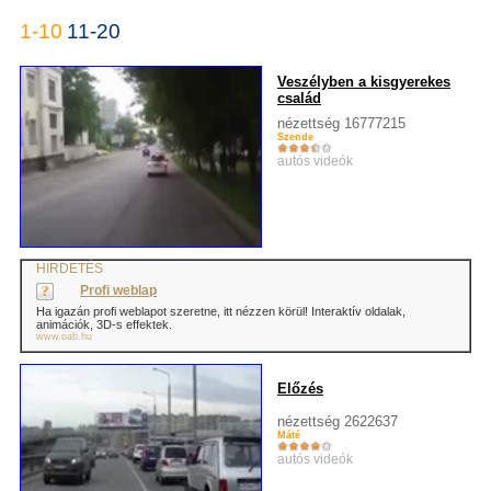
1-10
11-20
Veszélyben a kisgyerekes
család
nézettség 16777215
Szende
autós videók
HIRDETÉS
Profi weblap
Ha igazán profi weblapot szeretne, itt nézzen körül! Interaktív oldalak,
animációk, 3D-s effektek.
www.oab.hu
Előzés
nézettség 2622637
Máté
autós videók