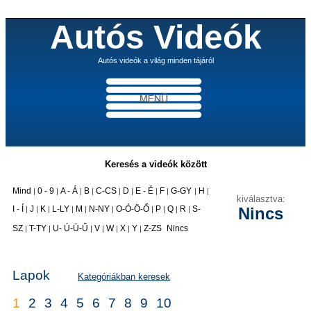
Autós Videók
Autós videók a világ minden tájáról
Keresés a videók között
Mind
0 - 9
A - Á
B
C-CS
D
E - É
F
G-GY
H
|
|
|
|
|
|
|
|
|
|
kiválasztva:
I - Í
J
K
L-LY
M
N-NY
O-Ó-Ö-Ő
P
Q
R
S-
Nincs
|
|
|
|
|
|
|
|
|
|
|
SZ
T-TY
U- Ú-Ü-Ű
V
W
X
Y
Z-ZS
Nincs
|
|
|
|
|
|
|
Lapok
Kategóriákban keresek
1
2
3
4
5
6
7
8
9
10