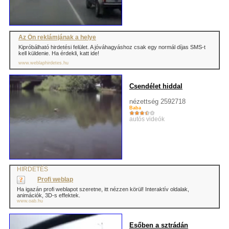
Az Ön reklámjának a helye
Kipróbálható hirdetési felület. A jóváhagyáshoz csak egy normál díjas SMS-t
kell küldenie. Ha érdekli, katt ide!
www.weblaphirdetes.hu
Csendélet hiddal
nézettség 2592718
Baba
autós videók
HIRDETÉS
Profi weblap
Ha igazán profi weblapot szeretne, itt nézzen körül! Interaktív oldalak,
animációk, 3D-s effektek.
www.oab.hu
Esőben a sztrádán