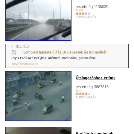
nézettség 1135039
Szabi
autós videók
HIRDETÉS
Komplett lakásfelújítás Budapesten és környékén
Teljes körű lakásfelújítás: átlátható, határidőre, garanciával.
https://litkeimester.hu
Útelágazáshoz értünk
nézettség 3867816
Don
autós videók
Brutális karambolok