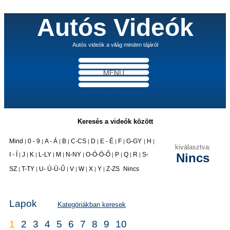
Autós Videók
Autós videók a világ minden tájáról
Keresés a videók között
Mind
0 - 9
A - Á
B
C-CS
D
E - É
F
G-GY
H
|
|
|
|
|
|
|
|
|
|
kiválasztva:
I - Í
J
K
L-LY
M
N-NY
O-Ó-Ö-Ő
P
Q
R
S-
Nincs
|
|
|
|
|
|
|
|
|
|
|
SZ
T-TY
U- Ú-Ü-Ű
V
W
X
Y
Z-ZS
Nincs
|
|
|
|
|
|
|
Lapok
Kategóriákban keresek
1
2
3
4
5
6
7
8
9
10