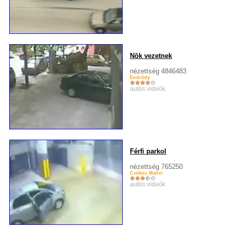
Nõk vezetnek
nézettség 4846483
Endrõdy
autós videók
Férfi parkol
nézettség 765250
Csókos Manci
autós videók