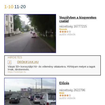
1-10
11-20
Veszélyben a kisgyerekes
család
nézettség 16777215
Szende
autós videók
HIRDETÉS
ÖRÖKIFJAK.HU
Várjuk 50+ korosztályt hír- és vélemény oldalunkra. Hírfolyam melyet a tagok
írnak, társkeresés.
https://orokifjak.hu
Előzés
nézettség 2622796
Máté
autós videók