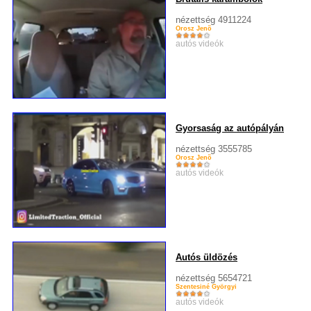
nézettség 4911224
Orosz Jenõ
autós videók
Gyorsaság az autópályán
nézettség 3555785
Orosz Jenõ
autós videók
Autós üldözés
nézettség 5654721
Szentesiné Györgyi
autós videók