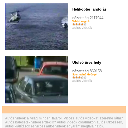
Helikopter landolás
nézettség 2117944
Valaki vagyok
autós videók
Utolsó üres hely
nézettség 869158
Szentesiné Györgyi
autós videók
Autós videók a világ minden tájáról. Vicces autós videókat szeretne látni?
Autós balesetek videói érdeklik? Autós videók oldalunkon autós ütközések,
autós kiállítások és vicces autós videók egyaránt megtalálhatók.