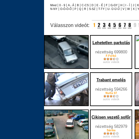
|
|
|
|
|
|
|
|
|
|
|
|
Mind
0 - 9
A - Á
B
C-CS
D
E - É
F
G-GY
H
I - Í
J
|
|
|
|
|
|
|
|
|
|
|
N-NY
O-Ó-Ö-Ő
P
Q
R
S-SZ
T-TY
U- Ú-Ü-Ű
V
W
X
Válasszon videót:
Lehetetlen parkolás
nézettség 699800
F.Ferkó
autós videók
Trabant emelés
nézettség 594266
Nulla 07
autós videók
Cikisen vezető sofőr
nézettség 582979
Sárika
autós videók