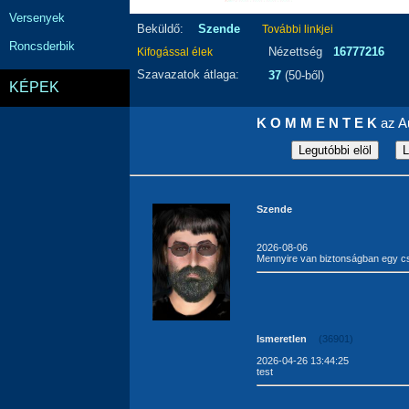
Versenyek
Beküldő:
Szende
További linkjei
Roncsderbik
Nézettség
16777216
Kifogással élek
Szavazatok átlaga:
37
(50-ből)
KÉPEK
K O M M E N T E K
az Au
Szende
2026-08-06
Mennyire van biztonságban egy cs
Ismeretlen
(36901)
2026-04-26 13:44:25
test