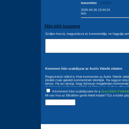
Ismeretlen
(36900)
2026-04-26 13:44:24
test
Még több komment
Szóljon hozzá, magyarázza el, kommentálja, ne hagydja an
Komment írási szabályzat az Autós Videók oldalon
Regisztráció nélkül is írhat kommentet az Autós Videók olda
inkább csak ajánlott kommentnek tekintjük. Ha nagyon tetszi
biztos. Ha azt akarja, hogy biztosan megjelenjen kommentje 
és lépjen be saját azonosítójával! Ebben az esetben elfogad
következő: A komment írója kijelenti, hogy kommentjébe nem
A komment írási szabályzatot és a
Szerződési Feltétel
felhasználó szavatol azért, hogy az általa írt kommentek
Mi van írva az Elküldöm gomb feletti képbe? Ezt a kódot gép
jogok jogvédelem alá eső jogait nem sértik, továbbá szavatol
felhasználási jogokkal rendelkezik. A szerzői és szomszéd
kötelezettség kizárólag a komment íróját terhelik. A komment
kötelezőnek tartja az Autós Videók oldalon található Általán
van a bejegyzések módosítására és törlésére is. Ehhez a 
szükséges. A komment írója hozzájárul ahhoz, hogy az által
szabadon felhasználhatja. A kommentek semmilyen előzetes
szúrópróbaszerűen, illetve kifogás esetén az üzemeltető fe
megváltoztatására, illetve teljes törlésére.