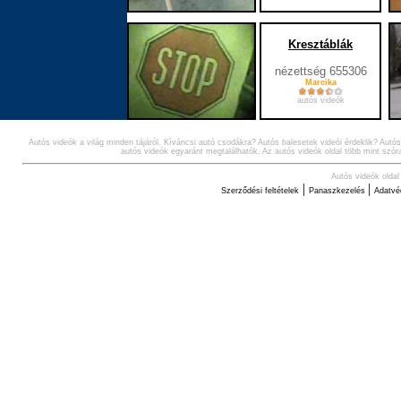
Kresztáblák
nézettség 655306
Marcika
autós videók
Autós videók a világ minden tájáról. Kíváncsi autó csodákra? Autós balesetek videói érdeklik? Autó
2
autós videók egyaránt megtalálhatók. Az autós videók oldal több mint szóra
Autós videók oldal
|
|
Szerződési feltételek
Panaszkezelés
Adatvé