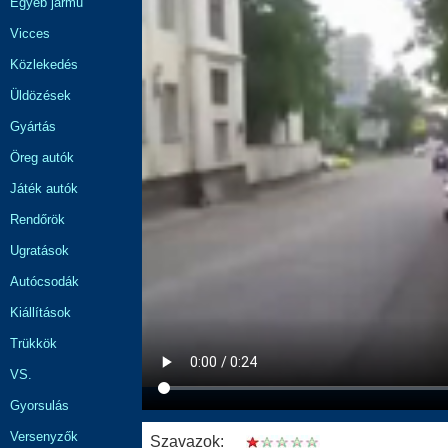
Egyéb jármű
Vicces
Közlekedés
Üldözések
Gyártás
Öreg autók
Játék autók
Rendőrök
Ugratások
Autócsodák
Kiállítások
Trükkök
VS.
Gyorsulás
Versenyzők
Szavazok: